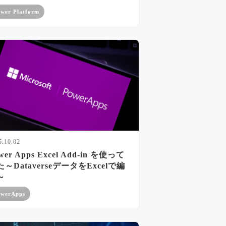
wer Platform
5.10.02
wer Apps Excel Add-in を使って
～DataverseデータをExcelで編
～
werApps