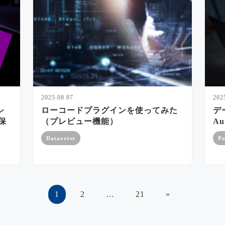
2025.08.07
202
シ
ローコードプラグインを使ってみた
デ
保
（プレビュー機能）
A
Dataverse
Po
1
2
…
21
»