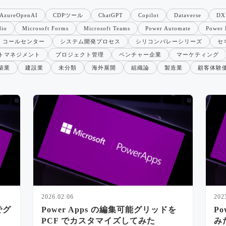
AzureOpenAI
CDPツール
ChatGPT
Copilot
Dataverse
DX
dio
Microsoft Forms
Microsoft Teams
Power Automate
Power 
コールセンター
システム開発プロセス
シリコンバレーシリーズ
セ
トマネジメント
プロジェクト管理
ベンチャー企業
マーケティング
築業
建設業
未分類
海外展開
組織論
製造業
顧客体験
2026.02.06
202
でグ
Power Apps の編集可能グリッドを
P
PCF でカスタマイズしてみた
み