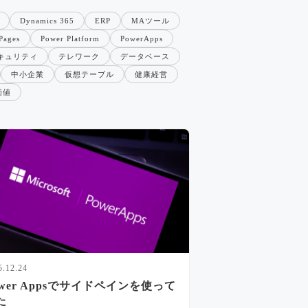
Dynamics 365
ERP
MAツール
Pages
Power Platform
PowerApps
キュリティ
テレワーク
データベース
中小企業
仮想テーブル
健康経営
価値
5.12.24
ower Appsでサイドペインを使って
た