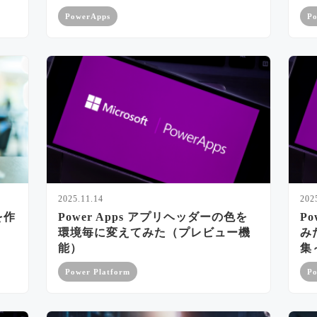
PowerApps
Po
2025.11.14
202
を作
Power Apps アプリヘッダーの色を
Po
環境毎に変えてみた（プレビュー機
みた
能）
集
Power Platform
Po