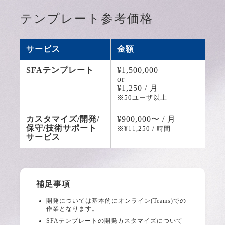
テンプレート参考価格
サービス
金額
サー
SFAテンプレート
¥1,500,000
ソリ
or
お送
¥1,250 / 月
てカ
ービ
※50ユーザ以上
カスタマイズ/開発/
¥900,000〜 / 月
SFA
保守/技術サポート
かか
※¥11,250 / 時間
サービス
トを
補足事項
開発については基本的にオンライン(Teams)での
作業となります。
SFAテンプレートの開発カスタマイズについて