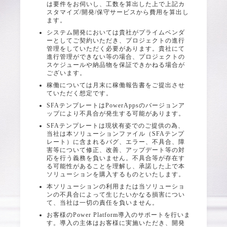
は要件をお伺いし、工数を算出した上で上記カ
スタマイズ/開発/保守サービスから費用を算出し
ます。
システム開発においては貴社がプライムベンダ
ーとしてご契約いただき、プロジェクトの進行
管理をしていただく必要があります。貴社にて
進行管理ができない等の場合、プロジェクトの
スケジュールや納品物を保証できかねる場合が
ございます。
稼働については月末に稼働報告書をご提出させ
ていただく想定です。
SFAテンプレートはPowerAppsのバージョンア
ップにより不具合が発生する可能があります。
SFAテンプレートは現状有姿でのご提供の為、
当社は本ソリューションファイル（SFAテンプ
レート）に含まれるバグ、エラー、不具合、障
害等について修正、改善、アップデート等の対
応を行う義務を負いません。不具合等が存在す
る可能性があることを理解し、承諾した上で本
ソリューションを購入するものといたします。
本ソリューションの利用または当ソリューショ
ンの不具合によって生じたいかなる損害につい
て、当社は一切の責任を負いません。
お客様のPower Platform導入のサポートを行いま
す。導入の主体はお客様に実施いただき、開発