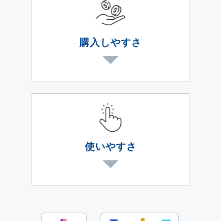
購入しやすさ
買い切り型の販売モデルで、必要
に応じて保守契約も可能です。
PowerAppsの機能構築にも対応
しますが、導入費用や運用負荷を
抑えるため、カスタマイズは最小
限にとどめます。
使いやすさ
Microsoft製品がベースとなって
いる為、Excelファイルからのイ
ンポート、エクスポートやWord
ファイルでの帳票作成が可能であ