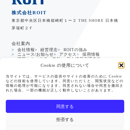
株式会社ROIT
東京都中央区日本橋箱崎町１ー２ THE SHORE 日本橋
茅場町２Ｆ
会社案内
会社情報
経営理念
ROITの強み
ニュース/お知らせ
アクセス
採用情報
情報セキュリティ方針
個人情報保護方針
Cookie の使用について
サービス
当サイトでは、サービスの提供やサイトの改善のために Cookie
製造業DXサービス
グローバルDXサービス
などの技術を使用しています。同意いただくと、閲覧状況などの
Dynamics365支援
生成AI活用支援
情報の処理が可能になります。同意されない場合や同意を撤回さ
PowerApps支援
れた場合、一部の機能が正しく動作しないことがあります。
PowerApps CRM/SFAテンプレート
データアナリティクス
教育・研修サービス
お役立ち情報
同意する
セミナー情報
リソース
お問い合わせ
拒否する