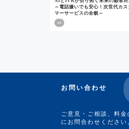
AIとIVRが切り拓く未来の顧客対
～電話嫌いでも安心！次世代カス
マーサービスの全貌～
AI
投
稿
の
ペ
ー
ジ
送
り
お問い合わせ
ご意見・ご相談、料金
にお問合わせください