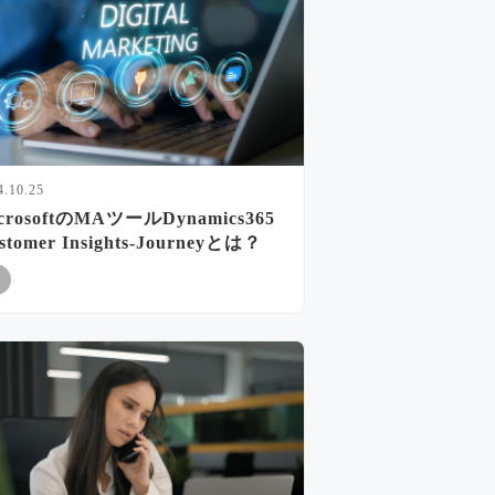
4.10.25
crosoftのMAツールDynamics365
stomer Insights-Journeyとは？