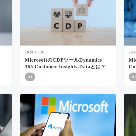
2024.10.26
202
MicrosoftのCDPツールDynamics
Mi
365 Customer Insights-Dataとは？
Cu
AI
AI