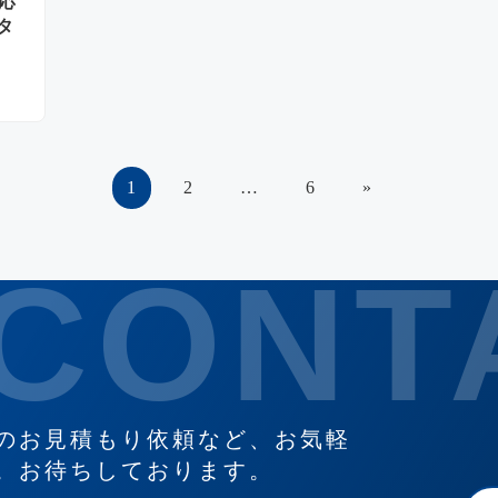
応
タ
1
2
…
6
»
のお見積もり依頼など、お気軽
。お待ちしております。