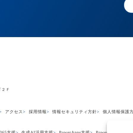
町２Ｆ
アクセス
採用情報
情報セキュリティ方針
個人情報保護
s365支援
生成AI活用支援
PowerApps支援
PowerApps CR