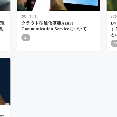
2024.10.21
202
実現
クラウド型通信基盤Azure
Dy
対
Communication Serviceについて
す
と
AI
AI