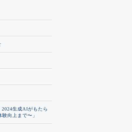
せ
AY 2024生成AIがもたら
体験向上まで〜」