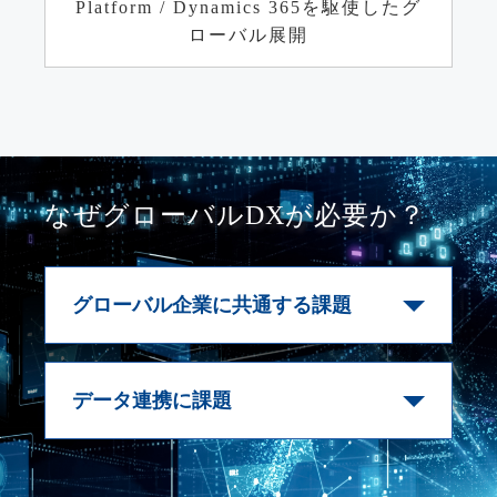
Platform / Dynamics 365を駆使したグ
ローバル展開
なぜグローバルDXが必要か？
グローバル企業に共通する課題
国・地域による業務プロセスのば
らつき:
現場レベルでシステムや手
データ連携に課題
法が統一されておらず、生産性や品
質に影響。
リアルタイム経営意思決定：
IoT
サプライチェーンの可視化不足:
やAIを活用して生産ラインや在庫デ