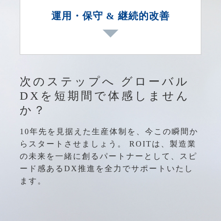
リスク管理を一括でサポート。
を現場担当者へ直接レクチャーし、デ
運用・保守 & 継続的改善
ータドリブンな改善活動を後押し。
組織文化や業務習慣の違いから生まれ
各国の時差・言語に対応できる体制を
る抵抗を最小化し、社内理解の促進と
次のステップへ グローバル
構築し、24時間365日の保守・サポー
トップダウン・ボトムアップ双方での
DXを短期間で体感しません
トを提供。
変革を推進。
か？
10年先を見据えた生産体制を、今この瞬間か
Power BIやAzure Machine Learningな
らスタートさせましょう。 ROITは、製造業
どを活用したデータ分析で、業務効率
の未来を一緒に創るパートナーとして、スピ
や品質向上の改善提案を定期実施。
ード感あるDX推進を全力でサポートいたし
最新機能（Dynamics 365やPower
ます。
Platformのアップデートなど）の情報
提供と適用支援。