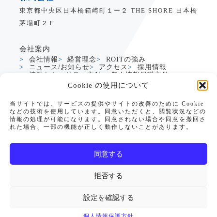
東京都中央区日本橋箱崎町１ー２ THE SHORE 日本橋
茅場町２Ｆ
会社案内
会社情報
経営理念
ROITの強み
ニュース/お知らせ
アクセス
採用情報
情報セキュリティ方針
個人情報保護方針
Cookie の使用について
サービス
当サイトでは、サービスの提供やサイトの改善のために Cookie
製造業DXサービス
グローバルDXサービス
などの技術を使用しています。同意いただくと、閲覧状況などの
Dynamics365支援
生成AI活用支援
情報の処理が可能になります。同意されない場合や同意を撤回さ
PowerApps支援
れた場合、一部の機能が正しく動作しないことがあります。
PowerApps CRM/SFAテンプレート
データアナリティクス
教育・研修サービス
お役立ち情報
同意する
セミナー情報
リソース
お問い合わせ
拒否する
サイトマップ
設定を確認する
©ROIT All rights reserved. 2026
個人情報保護方針