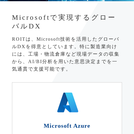
ータをリアルタイムに取得し、経営
世界各地の工場・倉庫・取引先の情
判断をスピードアップ。
報が分断され、需要予測や在庫最適
Microsoftで実現するグロー
化が困難。
生産性と品質の向上：
MESやRPA
バルDX
連携コストの増大:
を活用した自動化、現場データの収
言語や文化、法
集・分析により、ボトルネックを特
ROITは、Microsoft技術を活用したグローバ
規制の違いにより、コミュニケーシ
ルDXを得意としています。特に製造業向け
定し継続的な改善を実施。
ョンや意思決定に時間がかかる。
には、工場・物流倉庫など現場データの収集
サプライチェーン全体の最適化：
から、AI/BI分析を用いた意思決定までを一
Dynamics 365やPower BIなどのツー
気通貫で支援可能です。
ルでサプライチェーンを可視化し、
在庫や物流、需要予測をグローバル
規模で管理。
組織のサイロ化防止 & ガバナン
ス強化：
Microsoft 365やTeamsなど
で拠点を超えたコラボレーション基
盤を確立し、統制と柔軟性の両立を
Microsoft Azure
実現。