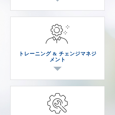
経営ビジョンや事業戦略に応じた中長
期的なDXプランを作成し、KPI・ROI
Azure IoTやDynamics 365を中心に、
を明確化。
製造業特有の要件（工程管理、品質管
理、原材料管理など）を踏まえた最適
なアーキテクチャを提案。
トレーニング & チェンジマネジ
メント
既存MES、ERP（SAP、Oracleなど）
やPLMシステムとの連携、各拠点のレ
ガシーシステムを巻き込んだ統合を支
援。
Pシステム操作研修、ユーザー向けマ
ニュアル作成、各国語ドキュメントの
整備など、実運用に根差した支援。
多拠点・多国籍のプロジェクトメンバ
ーとの調整、導入スケジュール管理、
MESやIoTダッシュボードの活用方法