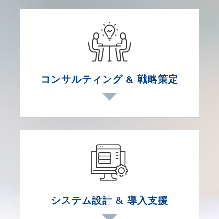
コンサルティング & 戦略策定
工場や倉庫など現場レベルの視察・ヒ
アリングを実施し、業務プロセスやIT
資産を総合的に把握。
各国拠点のIT活用状況・課題を可視化
し、MES・ERP連携やIoT活用などの
システム設計 & 導入支援
優先度を整理。
ロードマップ策定