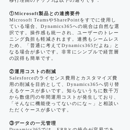
移行理由のトップ3は以下の通りです：
①Microsoft製品との連携要件
Microsoft TeamsやSharePointをすでに使用し
ている場合、Dynamics365への統合は自然な選
択です。操作感も統一され、ユーザーのトレー
ニング負担も軽減されます。連携もシームレス
ため、「普通に考えてDynamics365だよね」と
なる場合が多いです。非常にシンプルで経営層
の説得も簡単です。
②運用コストの削減
Salesforceのライセンス費用とカスタマイズ費
用の削減を目的として、Dynamics365へ切り替
えるケースが多いです。知らないうちに数千万
から数億円の年間運用コストが発生しており、
「そんなに機能使ってないのにな～」と相談い
ただくケースが多いです。
③データの一元管理
Dynamics365では、ERPとの統合が容易であ