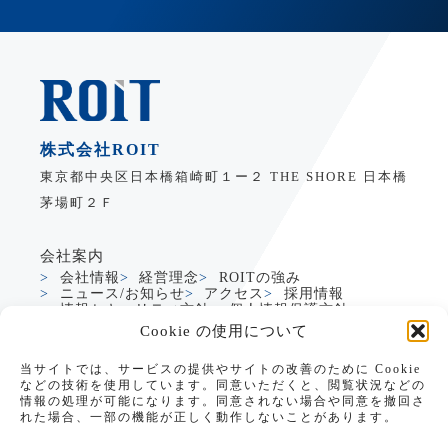
株式会社ROIT
東京都中央区日本橋箱崎町１ー２ THE SHORE 日本橋
茅場町２Ｆ
会社案内
会社情報
経営理念
ROITの強み
ニュース/お知らせ
アクセス
採用情報
情報セキュリティ方針
個人情報保護方針
Cookie の使用について
サービス
当サイトでは、サービスの提供やサイトの改善のために Cookie
製造業DXサービス
グローバルDXサービス
などの技術を使用しています。同意いただくと、閲覧状況などの
Dynamics365支援
生成AI活用支援
情報の処理が可能になります。同意されない場合や同意を撤回さ
PowerApps支援
れた場合、一部の機能が正しく動作しないことがあります。
PowerApps CRM/SFAテンプレート
データアナリティクス
教育・研修サービス