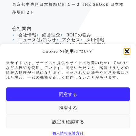
東京都中央区日本橋箱崎町１ー２ THE SHORE 日本橋
茅場町２Ｆ
会社案内
会社情報
経営理念
ROITの強み
ニュース/お知らせ
アクセス
採用情報
情報セキュリティ方針
個人情報保護方針
Cookie の使用について
サービス
当サイトでは、サービスの提供やサイトの改善のために Cookie
製造業DXサービス
グローバルDXサービス
などの技術を使用しています。同意いただくと、閲覧状況などの
Dynamics365支援
生成AI活用支援
情報の処理が可能になります。同意されない場合や同意を撤回さ
PowerApps支援
れた場合、一部の機能が正しく動作しないことがあります。
PowerApps CRM/SFAテンプレート
データアナリティクス
教育・研修サービス
お役立ち情報
同意する
セミナー情報
リソース
お問い合わせ
拒否する
サイトマップ
設定を確認する
©ROIT All rights reserved. 2026
個人情報保護方針