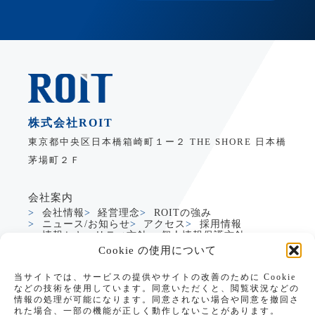
株式会社ROIT
東京都中央区日本橋箱崎町１ー２ THE SHORE 日本橋
茅場町２Ｆ
会社案内
会社情報
経営理念
ROITの強み
ニュース/お知らせ
アクセス
採用情報
情報セキュリティ方針
個人情報保護方針
Cookie の使用について
サービス
当サイトでは、サービスの提供やサイトの改善のために Cookie
製造業DXサービス
グローバルDXサービス
などの技術を使用しています。同意いただくと、閲覧状況などの
Dynamics365支援
生成AI活用支援
情報の処理が可能になります。同意されない場合や同意を撤回さ
PowerApps支援
れた場合、一部の機能が正しく動作しないことがあります。