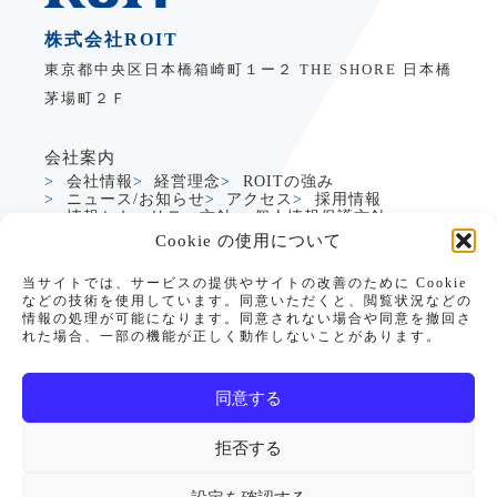
株式会社ROIT
東京都中央区日本橋箱崎町１ー２ THE SHORE 日本橋
茅場町２Ｆ
会社案内
会社情報
経営理念
ROITの強み
ニュース/お知らせ
アクセス
採用情報
情報セキュリティ方針
個人情報保護方針
Cookie の使用について
サービス
当サイトでは、サービスの提供やサイトの改善のために Cookie
製造業DXサービス
グローバルDXサービス
などの技術を使用しています。同意いただくと、閲覧状況などの
Dynamics365支援
生成AI活用支援
情報の処理が可能になります。同意されない場合や同意を撤回さ
PowerApps支援
れた場合、一部の機能が正しく動作しないことがあります。
PowerApps CRM/SFAテンプレート
データアナリティクス
教育・研修サービス
お役立ち情報
同意する
セミナー情報
リソース
お問い合わせ
拒否する
サイトマップ