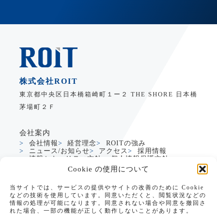
株式会社ROIT
東京都中央区日本橋箱崎町１ー２ THE SHORE 日本橋
茅場町２Ｆ
会社案内
会社情報
経営理念
ROITの強み
ニュース/お知らせ
アクセス
採用情報
情報セキュリティ方針
個人情報保護方針
Cookie の使用について
サービス
当サイトでは、サービスの提供やサイトの改善のために Cookie
製造業DXサービス
グローバルDXサービス
などの技術を使用しています。同意いただくと、閲覧状況などの
Dynamics365支援
生成AI活用支援
情報の処理が可能になります。同意されない場合や同意を撤回さ
PowerApps支援
れた場合、一部の機能が正しく動作しないことがあります。
PowerApps CRM/SFAテンプレート