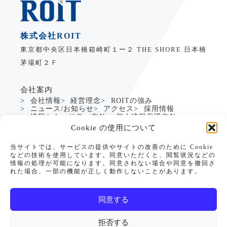
株式会社ROIT
東京都中央区日本橋箱崎町１ー２ THE SHORE 日本橋
茅場町２Ｆ
会社案内
会社情報
経営理念
ROITの強み
ニュース/お知らせ
アクセス
採用情報
情報セキュリティ方針
個人情報保護方針
Cookie の使用について
サービス
当サイトでは、サービスの提供やサイトの改善のために Cookie
製造業DXサービス
グローバルDXサービス
などの技術を使用しています。同意いただくと、閲覧状況などの
Dynamics365支援
生成AI活用支援
情報の処理が可能になります。同意されない場合や同意を撤回さ
PowerApps支援
れた場合、一部の機能が正しく動作しないことがあります。
PowerApps CRM/SFAテンプレート
データアナリティクス
教育・研修サービス
お役立ち情報
同意する
セミナー情報
リソース
お問い合わせ
拒否する